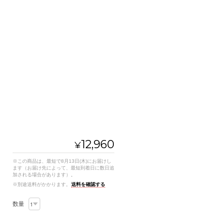
12,960
¥
※この商品は、最短で8月13日(木)にお届けし
ます（お届け先によって、最短到着日に数日追
加される場合があります）。
※別途送料がかかります。
送料を確認する
数量