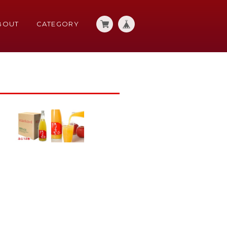
BOUT
CATEGORY
）