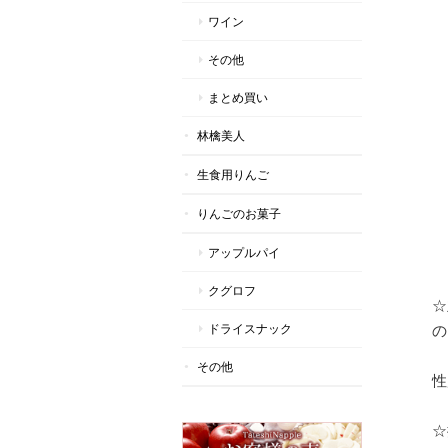
ワイン
その他
まとめ買い
林檎美人
生食用りんご
りんごのお菓子
アップルパイ
クグロフ
☆
ドライスナック
の
その他
性
☆