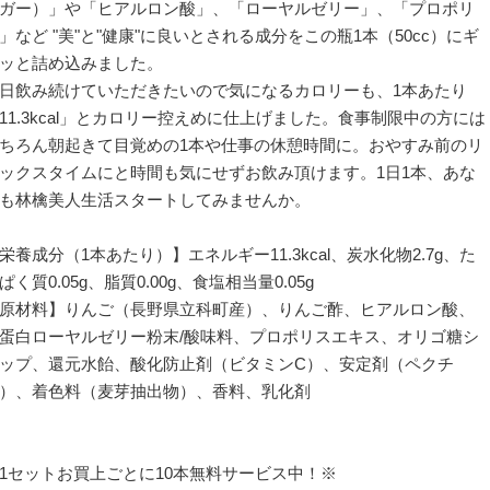
ガー）」や「ヒアルロン酸」、「ローヤルゼリー」、「プロポリ
」など "美"と"健康"に良いとされる成分をこの瓶1本（50cc）にギ
ッと詰め込みました。
日飲み続けていただきたいので気になるカロリーも、1本あたり
11.3kcal」とカロリー控えめに仕上げました。食事制限中の方には
ちろん朝起きて目覚めの1本や仕事の休憩時間に。おやすみ前のリ
ックスタイムにと時間も気にせずお飲み頂けます。1日1本、あな
も林檎美人生活スタートしてみませんか。
栄養成分（1本あたり）】エネルギー11.3kcal、炭水化物2.7g、た
ぱく質0.05g、脂質0.00g、食塩相当量0.05g
原材料】りんご（長野県立科町産）、りんご酢、ヒアルロン酸、
蛋白ローヤルゼリー粉末/酸味料、プロポリスエキス、オリゴ糖シ
ップ、還元水飴、酸化防止剤（ビタミンC）、安定剤（ペクチ
）、着色料（麦芽抽出物）、香料、乳化剤
1セットお買上ごとに10本無料サービス中！※