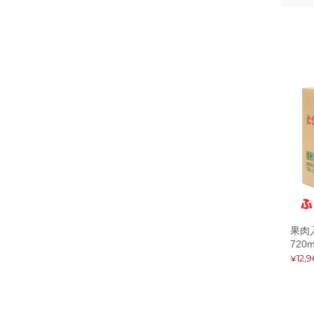
果肉
720
¥12,