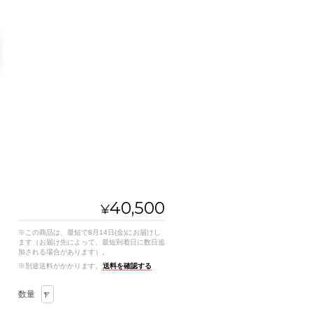
40,500
¥
※この商品は、最短で8月14日(金)にお届けし
ます（お届け先によって、最短到着日に数日追
加される場合があります）。
※別途送料がかかります。
送料を確認する
数量