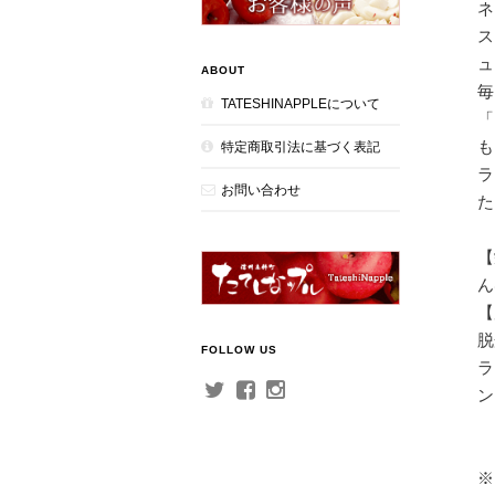
ネ
ス
ュ
ABOUT
毎
TATESHINAPPLEについて
「
も
特定商取引法に基づく表記
ラ
お問い合わせ
た
【
ん
【
脱
FOLLOW US
ラ
ン
※